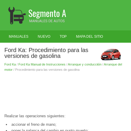
MANUALES
NUEVO
TOP
MAPA DEL SITIO
BUSCAR
Ford Ka: Procedimiento para las
versiones de gasolina
Ford Ka
/
Ford Ka Manual de Instrucciones
/
Arranque y conducciión
/
Arranque del
motor
/ Procedimiento para las versiones de gasolina
Realizar las operaciones siguientes:
accionar el freno de mano;
poner la palanca del cambio en punto muerto;