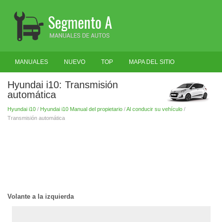
MANUALES
NUEVO
TOP
MAPA DEL SITIO
BUSCAR
Hyundai i10: Transmisión
automática
Hyundai i10
/
Hyundai i10 Manual del propietario
/
Al conducir su vehículo
/
Transmisión automática
Volante a la izquierda