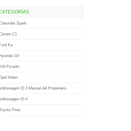
CATEGORÍAS
Chevrolet Spark
Citroen C1
Ford Ka
Hyundai i10
KIA Picanto
Opel Adam
Volkswagen ID.3 Manual del Propietario
Volkswagen ID.4
Toyota Prius